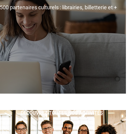
0 partenaires culturels : librairies, billetterie et +
DÉCOUVREZ TOUTES NOS ACTIVITÉS