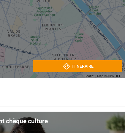
ITINÉRAIRE
Leaflet
| Map ©2026
HERE
nt chèque culture