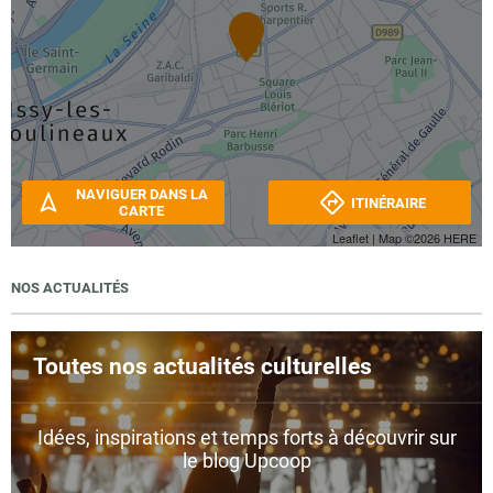
NAVIGUER DANS LA
ITINÉRAIRE
CARTE
Leaflet
| Map ©2026
HERE
NOS ACTUALITÉS
Toutes nos actualités culturelles
Idées, inspirations et temps forts à découvrir sur
le blog Upcoop