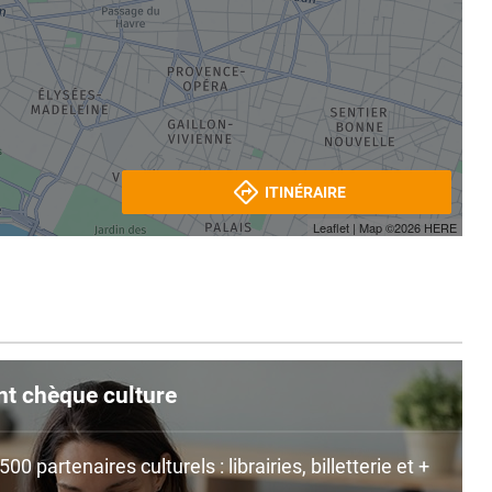
ITINÉRAIRE
Leaflet
| Map ©2026
HERE
nt chèque culture
0 partenaires culturels : librairies, billetterie et +