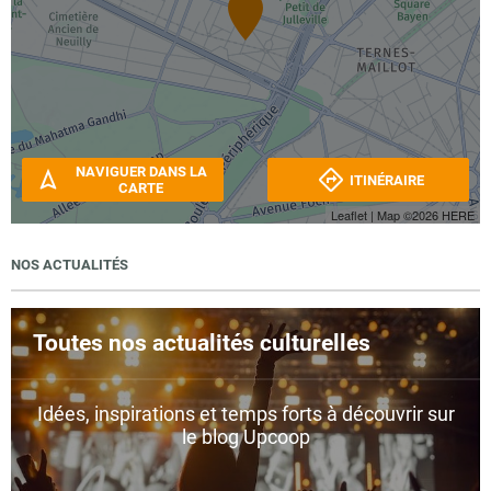
NAVIGUER DANS LA
ITINÉRAIRE
CARTE
Leaflet
| Map ©2026
HERE
NOS ACTUALITÉS
Toutes nos actualités culturelles
Idées, inspirations et temps forts à découvrir sur
le blog Upcoop