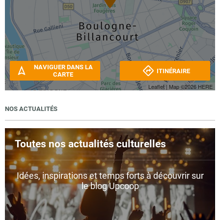
NAVIGUER DANS LA
ITINÉRAIRE
CARTE
Leaflet
| Map ©2026
HERE
NOS ACTUALITÉS
Toutes nos actualités culturelles
Idées, inspirations et temps forts à découvrir sur
le blog Upcoop