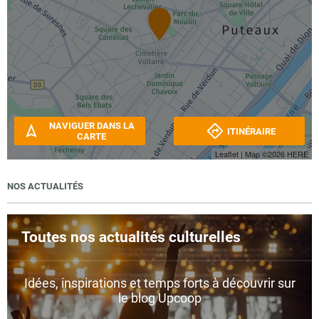
NAVIGUER DANS LA
ITINÉRAIRE
CARTE
Leaflet
| Map ©2026
HERE
NOS ACTUALITÉS
Toutes nos actualités culturelles
Idées, inspirations et temps forts à découvrir sur
le blog Upcoop