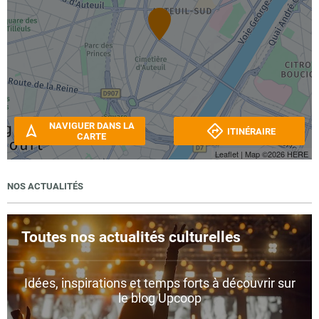
NAVIGUER DANS LA
ITINÉRAIRE
CARTE
Leaflet
| Map ©2026
HERE
NOS ACTUALITÉS
Toutes nos actualités culturelles
Idées, inspirations et temps forts à découvrir sur
le blog Upcoop