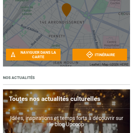
NAVIGUER DANS LA
ITINÉRAIRE
CARTE
Leaflet
| Map ©2026
HERE
NOS ACTUALITÉS
Toutes nos actualités culturelles
Idées, inspirations et temps forts à découvrir sur
le blog Upcoop