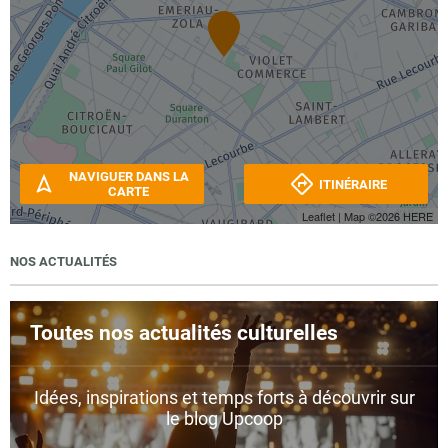
NAVIGUER DANS LA
ITINÉRAIRE
CARTE
Leaflet
| Map ©2026
HERE
NOS ACTUALITÉS
Toutes nos actualités culturelles
Idées, inspirations et temps forts à découvrir sur
le blog Upcoop