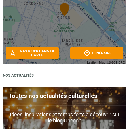
NAVIGUER DANS LA
ITINÉRAIRE
CARTE
Leaflet
| Map ©2026
HERE
NOS ACTUALITÉS
Toutes nos actualités culturelles
Idées, inspirations et temps forts à découvrir sur
le blog Upcoop