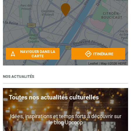
NAVIGUER DANS LA
ITINÉRAIRE
CARTE
Leaflet
| Map ©2026
HERE
NOS ACTUALITÉS
Toutes nos actualités culturelles
Idées, inspirations et temps forts à découvrir sur
le blog Upcoop