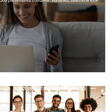
0 partenaires culturels : librairies, billetterie et +
DÉCOUVREZ TOUTES NOS ACTIVITÉS