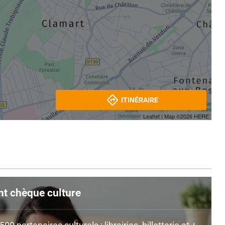
ITINÉRAIRE
Leaflet
| Map ©2026
HERE
nt chèque culture