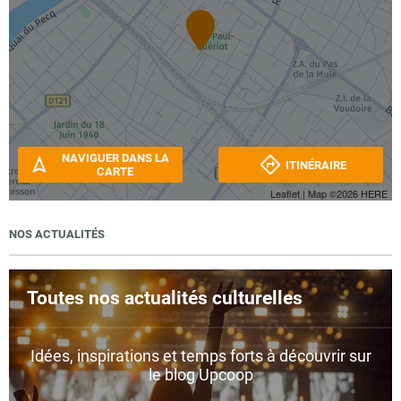
NAVIGUER DANS LA
ITINÉRAIRE
CARTE
Leaflet
| Map ©2026
HERE
NOS ACTUALITÉS
Toutes nos actualités culturelles
Idées, inspirations et temps forts à découvrir sur
le blog Upcoop