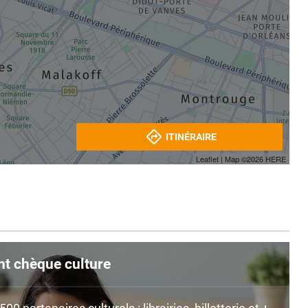
ITINÉRAIRE
Leaflet
| Map ©2026
HERE
nt chèque culture