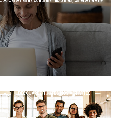
0 partenaires culturels : librairies, billetterie et +
DÉCOUVREZ TOUTES NOS ACTIVITÉS