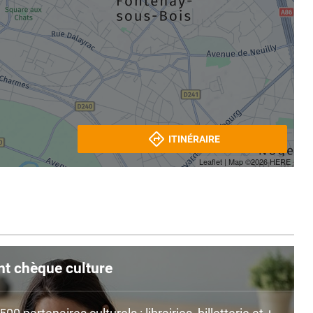
ITINÉRAIRE
Leaflet
| Map ©2026
HERE
nt chèque culture