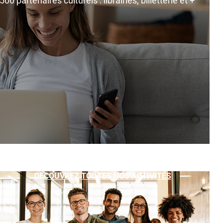
0 partenaires culturels : librairies, billetterie et +
DÉCOUVREZ TOUTES NOS ACTIVITÉS