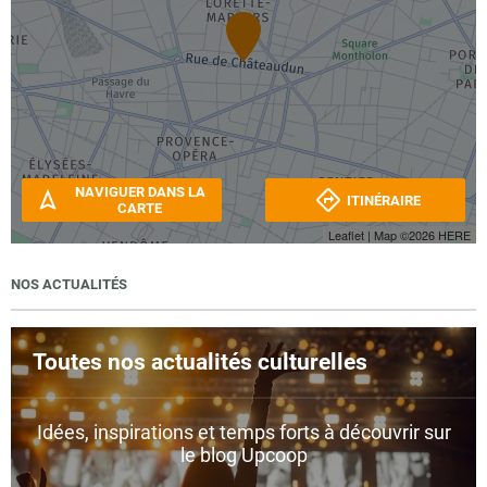
NAVIGUER DANS LA
ITINÉRAIRE
CARTE
Leaflet
| Map ©2026
HERE
NOS ACTUALITÉS
Toutes nos actualités culturelles
Idées, inspirations et temps forts à découvrir sur
le blog Upcoop