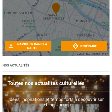
NAVIGUER DANS LA
ITINÉRAIRE
CARTE
Leaflet
| Map ©2026
HERE
NOS ACTUALITÉS
Toutes nos actualités culturelles
Idées, inspirations et temps forts à découvrir sur
le blog Upcoop