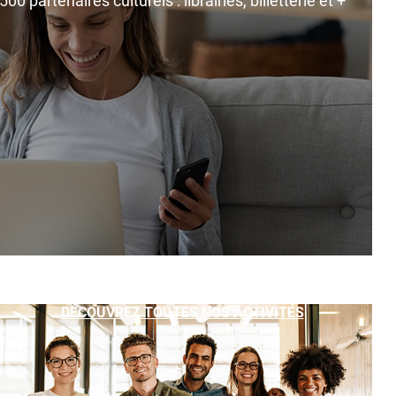
0 partenaires culturels : librairies, billetterie et +
DÉCOUVREZ TOUTES NOS ACTIVITÉS