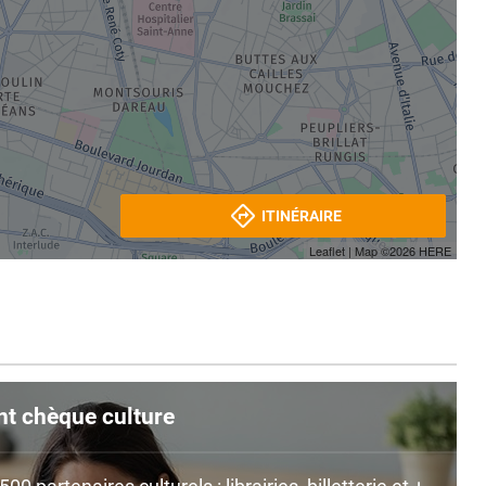
ITINÉRAIRE
Leaflet
| Map ©2026
HERE
nt chèque culture