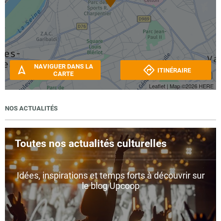
NAVIGUER DANS LA
ITINÉRAIRE
CARTE
Leaflet
| Map ©2026
HERE
NOS ACTUALITÉS
Toutes nos actualités culturelles
Idées, inspirations et temps forts à découvrir sur
le blog Upcoop