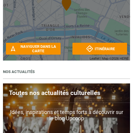
NAVIGUER DANS LA
ITINÉRAIRE
CARTE
Leaflet
| Map ©2026
HERE
NOS ACTUALITÉS
Toutes nos actualités culturelles
Idées, inspirations et temps forts à découvrir sur
le blog Upcoop