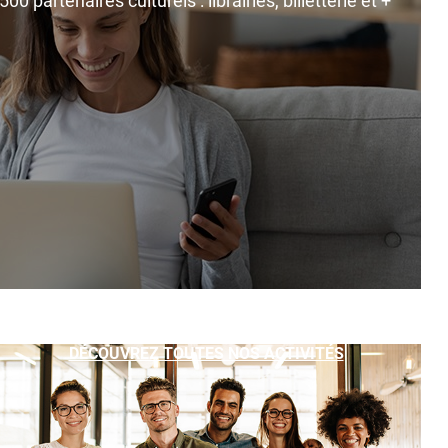
0 partenaires culturels : librairies, billetterie et +
DÉCOUVREZ TOUTES NOS ACTIVITÉS