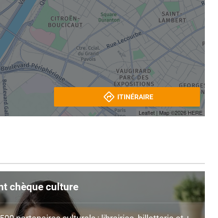
ITINÉRAIRE
Leaflet
| Map ©2026
HERE
nt chèque culture