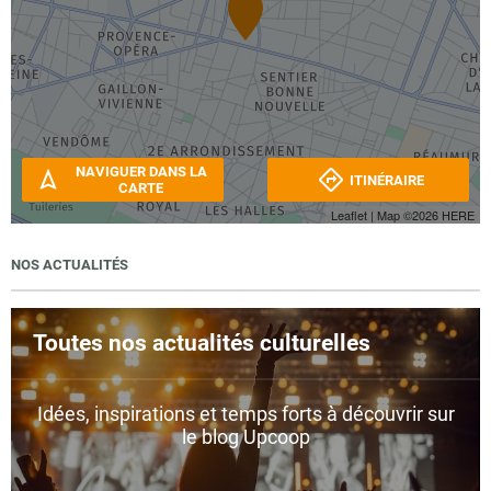
NAVIGUER DANS LA
ITINÉRAIRE
CARTE
Leaflet
| Map ©2026
HERE
NOS ACTUALITÉS
Toutes nos actualités culturelles
Idées, inspirations et temps forts à découvrir sur
le blog Upcoop