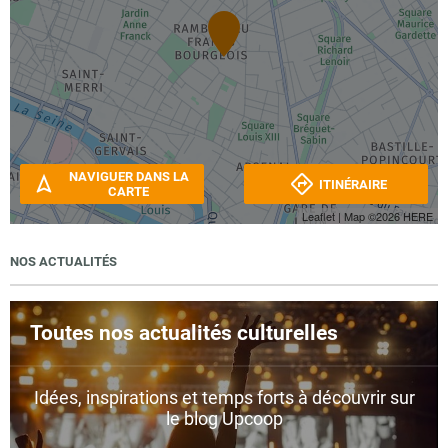
NAVIGUER DANS LA
ITINÉRAIRE
CARTE
Leaflet
| Map ©2026
HERE
NOS ACTUALITÉS
Toutes nos actualités culturelles
Idées, inspirations et temps forts à découvrir sur
le blog Upcoop