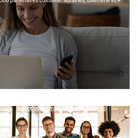
0 partenaires culturels : librairies, billetterie et +
DÉCOUVREZ TOUTES NOS ACTIVITÉS