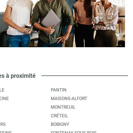
es à proximité
LE
PANTIN
EINE
MAISONS-ALFORT
MONTREUIL
CRÉTEIL
ERS
BOBIGNY
SEINE
FONTENAY-SOUS-BOIS