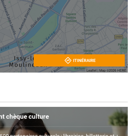
ITINÉRAIRE
Leaflet
| Map ©2026
HERE
nt chèque culture