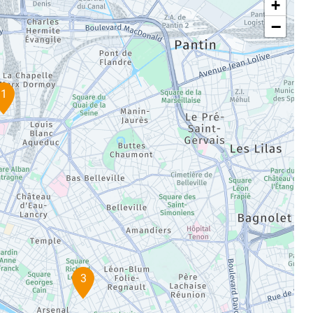
+
−
1
3