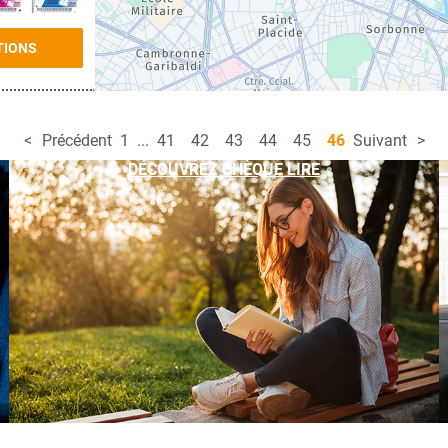
TIONS
Précédent
1
...
41
42
43
44
45
46
Suivant
DÉCOUVREZ CHÈQUE LIRE