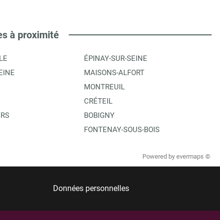
es à proximité
LE
ÉPINAY-SUR-SEINE
EINE
MAISONS-ALFORT
MONTREUIL
CRÉTEIL
ERS
BOBIGNY
FONTENAY-SOUS-BOIS
Powered by
evermaps ©
Données personnelles