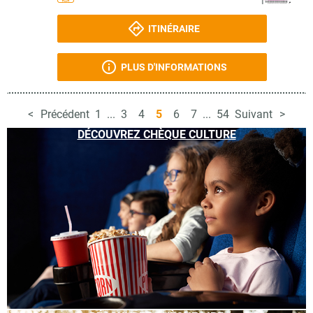
ITINÉRAIRE
PLUS D'INFORMATIONS
Précédent
1
...
3
4
5
6
7
...
54
Suivant
DÉCOUVREZ CHÈQUE CULTURE