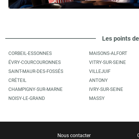
TEMPO
6
5 R DES CLOCHES
77000
MELUN
3.18 km
Les points de
ITINÉRAIRE
PLUS D'INFORMA
CORBEIL-ESSONNES
MAISONS-ALFORT
ÉVRY-COURCOURONNES
VITRY-SUR-SEINE
BDJ LOISIRS SAS
SAINT-MAUR-DES-FOSSÉS
VILLEJUIF
7
5 RUE DE BOISSETTES
CRÉTEIL
ANTONY
77000
MELUN
3.26 km
CHAMPIGNY-SUR-MARNE
IVRY-SUR-SEINE
NOISY-LE-GRAND
MASSY
ITINÉRAIRE
PLUS D'INFORMA
LIBRAIRIE LA BANDE DES 6 NEZ
8
Nous contacter
7 RUE JACQUES AMYOT