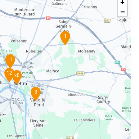
+
−
1
11
12
x8
3