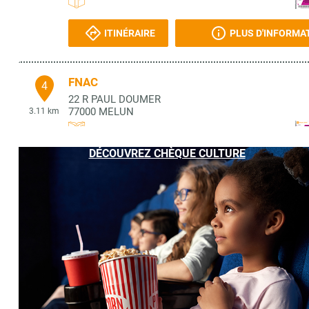
ITINÉRAIRE
PLUS D'INFORMA
FNAC
4
22 R PAUL DOUMER
77000
MELUN
3.11 km
DÉCOUVREZ CHÈQUE CULTURE
ITINÉRAIRE
PLUS D'INFORMA
LIBRAIRIE DE L'ESCALIER
5
41 RUE SAINT-ASPAIS
77000
MELUN
3.15 km
ITINÉRAIRE
PLUS D'INFORMA