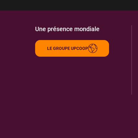
77000
MELUN
3.27 km
ITINÉRAIRE
PLUS D'INFORMA
Une présence mondiale
LIBRAIRIE DE L'ISLE
LE GROUPE UPCOOP
9
16 R ST ETIENNE
77000
MELUN
3.38 km
ITINÉRAIRE
PLUS D'INFORMA
SYREN SYSTEM MAG PRESSE MELUN
10
16 R ST ETIENNE
77000
MELUN
3.38 km