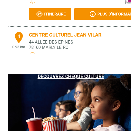
ITINÉRAIRE
PLUS D'INFORMA
CENTRE CULTUREL JEAN VILAR
4
44 ALLEE DES EPINES
78160
MARLY LE ROI
0.93 km
ITINÉRAIRE
PLUS D'INFORMA
DÉCOUVREZ CHÈQUE CULTURE
LIBRAIRIE LA PARENTHESE
5
15 R JEAN MERMOZ
78620
L'ETANG LA VILLE
1.78 km
ITINÉRAIRE
PLUS D'INFORMA