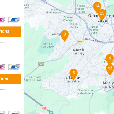
14
x5
TIONS
8
4
x3
5
TIONS