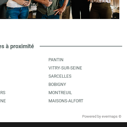
es à proximité
PANTIN
VITRY-SUR-SEINE
SARCELLES
BOBIGNY
ERS
MONTREUIL
INE
MAISONS-ALFORT
Powered by
evermaps ©