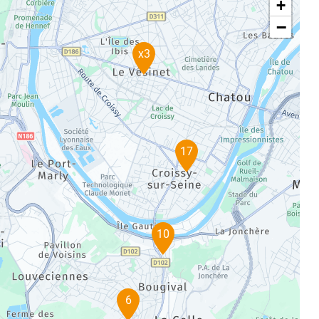
+
−
x3
17
10
6