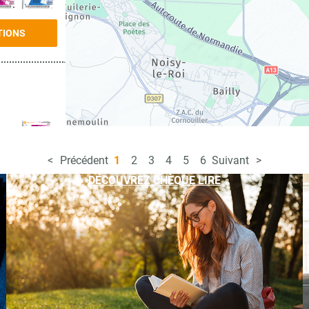
TIONS
Précédent
1
2
3
4
5
6
Suivant
TIONS
DÉCOUVREZ CHÈQUE LIRE
TIONS