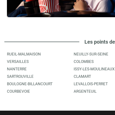
LIBRAIRIE DU CORMIER
6
1 R CLAUDE MONET
78380
BOUGIVAL
2.91 km
ITINÉRAIRE
PLUS D'INFORMA
Les points de
RUEIL-MALMAISON
NEUILLY-SUR-SEINE
LA CLEF
7
VERSAILLES
COLOMBES
46 R DE MAREIL
NANTERRE
ISSY-LES-MOULINEAUX
78100
ST GERMAIN EN LAYE
2.97 km
SARTROUVILLE
CLAMART
BOULOGNE-BILLANCOURT
LEVALLOIS-PERRET
ITINÉRAIRE
PLUS D'INFORMA
COURBEVOIE
ARGENTEUIL
BOUTIQUE MUSEE ARCHEOLOGIE NATIONAL
8
78103
ST GERMAIN EN LAYE