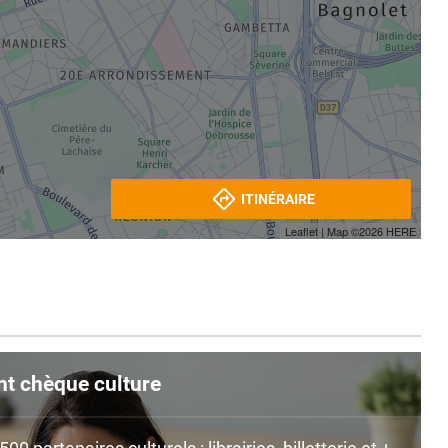
ITINÉRAIRE
Leaflet
| Map ©2026
HERE
nt chèque culture