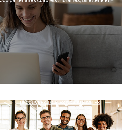
0 partenaires culturels : librairies, billetterie et +
DÉCOUVREZ TOUTES NOS ACTIVITÉS