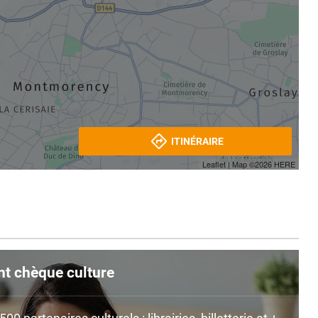
ITINÉRAIRE
Leaflet
| Map ©2026
HERE
nt chèque culture