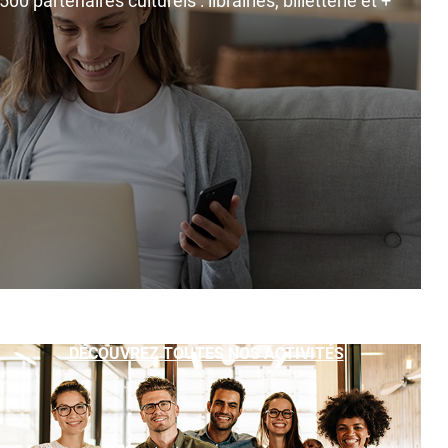
0 partenaires culturels : librairies, billetterie et +
DÉCOUVREZ TOUTES NOS ACTIVITÉS