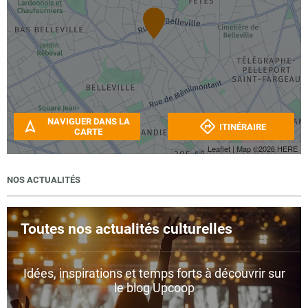
NAVIGUER DANS LA
ITINÉRAIRE
CARTE
Leaflet
| Map ©2026
HERE
NOS ACTUALITÉS
Toutes nos actualités culturelles
Idées, inspirations et temps forts à découvrir sur
le blog Upcoop