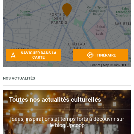
NAVIGUER DANS LA
ITINÉRAIRE
CARTE
Leaflet
| Map ©2026
HERE
NOS ACTUALITÉS
Toutes nos actualités culturelles
Idées, inspirations et temps forts à découvrir sur
le blog Upcoop