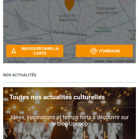
NAVIGUER DANS LA
ITINÉRAIRE
CARTE
Leaflet
| Map ©2026
HERE
NOS ACTUALITÉS
Toutes nos actualités culturelles
Idées, inspirations et temps forts à découvrir sur
le blog Upcoop