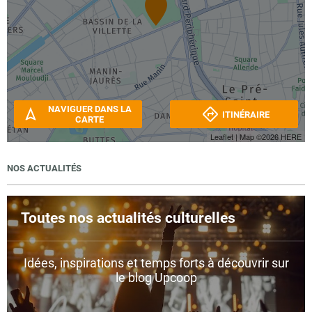
NAVIGUER DANS LA
ITINÉRAIRE
CARTE
Leaflet
| Map ©2026
HERE
NOS ACTUALITÉS
Toutes nos actualités culturelles
Idées, inspirations et temps forts à découvrir sur
le blog Upcoop