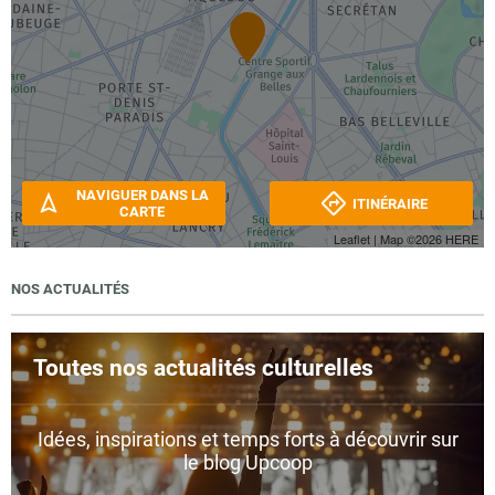
NAVIGUER DANS LA
ITINÉRAIRE
CARTE
Leaflet
| Map ©2026
HERE
NOS ACTUALITÉS
Toutes nos actualités culturelles
Idées, inspirations et temps forts à découvrir sur
le blog Upcoop