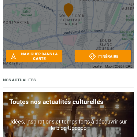
NAVIGUER DANS LA
ITINÉRAIRE
CARTE
Leaflet
| Map ©2026
HERE
NOS ACTUALITÉS
Toutes nos actualités culturelles
Idées, inspirations et temps forts à découvrir sur
le blog Upcoop