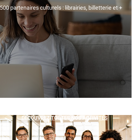
0 partenaires culturels : librairies, billetterie et +
DÉCOUVREZ TOUTES NOS ACTIVITÉS