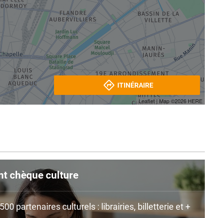
ITINÉRAIRE
Leaflet
| Map ©2026
HERE
nt chèque culture
0 partenaires culturels : librairies, billetterie et +