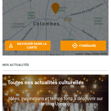
NAVIGUER DANS LA
ITINÉRAIRE
CARTE
Leaflet
| Map ©2026
HERE
NOS ACTUALITÉS
Toutes nos actualités culturelles
Idées, inspirations et temps forts à découvrir sur
le blog Upcoop