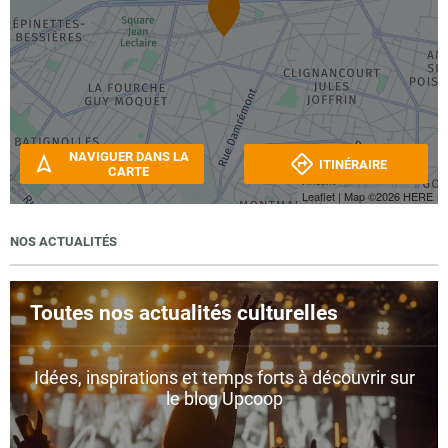
NAVIGUER DANS LA
ITINÉRAIRE
CARTE
Leaflet
| Map ©2026
HERE
NOS ACTUALITÉS
Toutes nos actualités culturelles
Idées, inspirations et temps forts à découvrir sur
le blog Upcoop