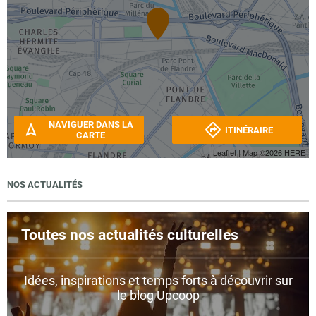
NAVIGUER DANS LA
ITINÉRAIRE
CARTE
Leaflet
| Map ©2026
HERE
NOS ACTUALITÉS
Toutes nos actualités culturelles
Idées, inspirations et temps forts à découvrir sur
le blog Upcoop