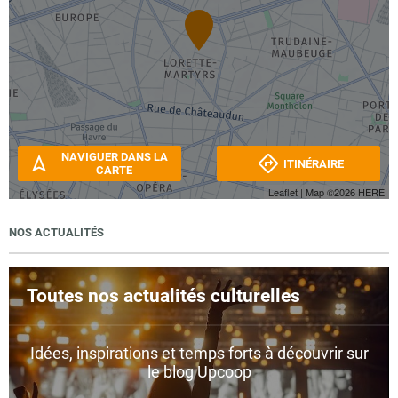
NAVIGUER DANS LA
ITINÉRAIRE
CARTE
Leaflet
| Map ©2026
HERE
NOS ACTUALITÉS
Toutes nos actualités culturelles
Idées, inspirations et temps forts à découvrir sur
le blog Upcoop