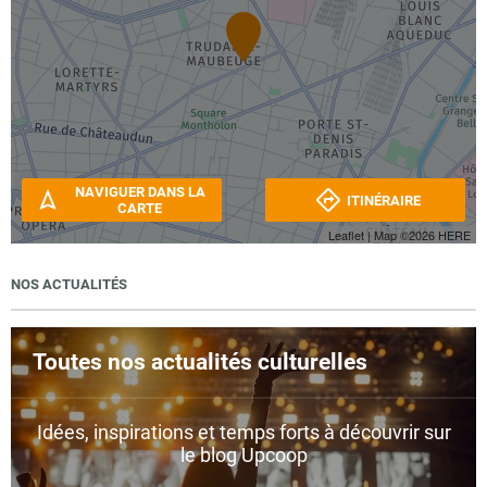
NAVIGUER DANS LA
ITINÉRAIRE
CARTE
Leaflet
| Map ©2026
HERE
NOS ACTUALITÉS
Toutes nos actualités culturelles
Idées, inspirations et temps forts à découvrir sur
le blog Upcoop