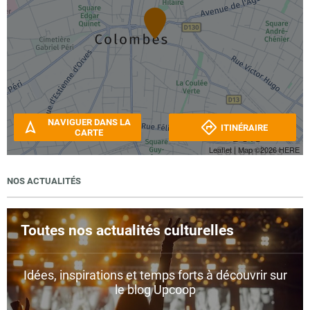
NAVIGUER DANS LA
ITINÉRAIRE
CARTE
Leaflet
| Map ©2026
HERE
NOS ACTUALITÉS
Toutes nos actualités culturelles
Idées, inspirations et temps forts à découvrir sur
le blog Upcoop