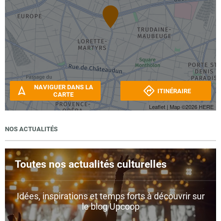
NAVIGUER DANS LA
ITINÉRAIRE
CARTE
Leaflet
| Map ©2026
HERE
NOS ACTUALITÉS
Toutes nos actualités culturelles
Idées, inspirations et temps forts à découvrir sur
le blog Upcoop