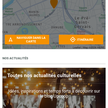
NAVIGUER DANS LA
ITINÉRAIRE
CARTE
Leaflet
| Map ©2026
HERE
NOS ACTUALITÉS
Toutes nos actualités culturelles
Idées, inspirations et temps forts à découvrir sur
le blog Upcoop