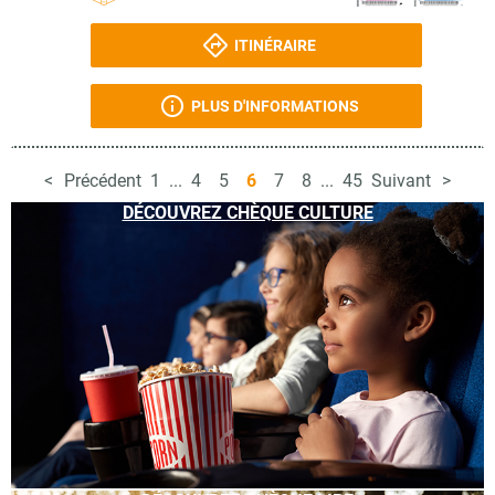
ITINÉRAIRE
PLUS D'INFORMATIONS
Précédent
1
...
4
5
6
7
8
...
45
Suivant
DÉCOUVREZ CHÈQUE CULTURE