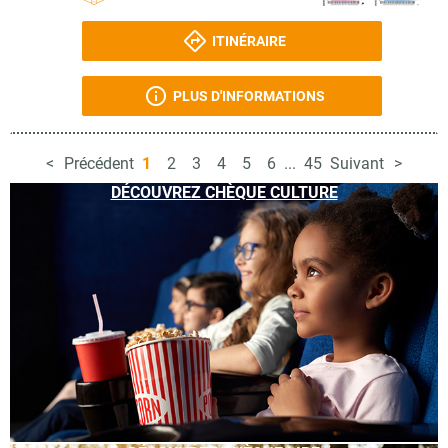
ITINÉRAIRE
PLUS D'INFORMATIONS
Précédent
1
2
3
4
5
6
...
45
Suivant
DÉCOUVREZ CHÈQUE CULTURE