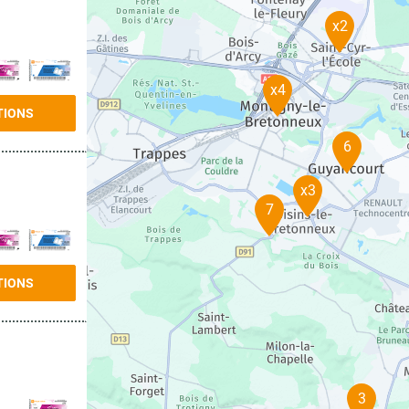
x2
x4
TIONS
6
x3
7
TIONS
3