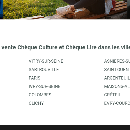
TIONS
 vente Chèque Culture et Chèque Lire dans les vill
VITRY-SUR-SEINE
ASNIÈRES-S
AMP
SARTROUVILLE
SAINT-OUEN
PARIS
ARGENTEUIL
IVRY-SUR-SEINE
MAISONS-AL
COLOMBES
CRÉTEIL
TIONS
CLICHY
ÉVRY-COUR