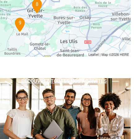
8
9
Leaflet
| Map ©2026
HERE
DÉCOUVREZ TOUTES NOS ACTIVITÉS