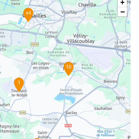
+
−
x4
10
1