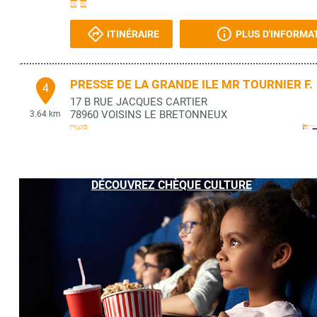
ITINÉRAIRE
PLUS D'INFORMA
PRESSE DE LA GRANDE ILE MR TOURNIER F.
4
17 B RUE JACQUES CARTIER
78960
VOISINS LE BRETONNEUX
3.64 km
ITINÉRAIRE
PLUS D'INFORMA
DÉCOUVREZ CHÈQUE CULTURE
EDITIONS RUE DU MONDE
5
5 RUE DE PORT ROYAL
78960
VOISINS LE BRETONNEUX
3.89 km
ITINÉRAIRE
PLUS D'INFORMA