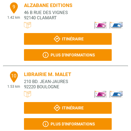
ALZABANE EDITIONS
9
46 B RUE DES VIGNES
92140
CLAMART
1.42 km
ITINÉRAIRE
PLUS D'INFORMATIONS
LIBRAIRIE M. MALET
10
210 BD. JEAN-JAURES
92220
BOULOGNE
1.53 km
ITINÉRAIRE
PLUS D'INFORMATIONS